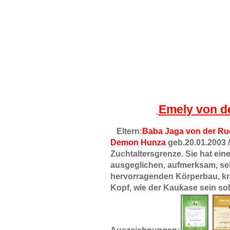
Meine Homepage
Aktuell
Emely von d
Die Ahnen
Unsere Erfolge
Eltern:
Baba Jaga von der Ru
Unsere Welpen
Demon Hunza
geb.20.01.2003 
auf dem Rudeljahnehof
Zuchtaltersgrenze. S
ie hat ein
Kosma Kleopatra
ausgeglichen, aufmerksam, se
Nana Natasha
hervorragenden Körperbau, krä
Ovzara
Kopf, wie der Kaukase sein sol
Bubu, Dombay-Ulgen
Doch Nasha Budur
Dschutschi, Dombay-
Ulgen Dugur-Luchat
YURMA - Samotsvety