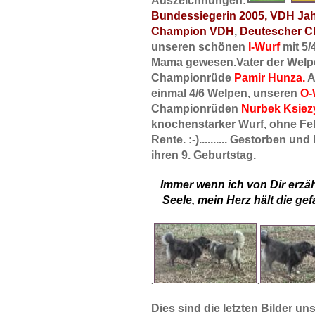
Sibiri Yurma
Auszeichnungen:
YURI - Samotsvety Sibiri
Bundessiegerin 2005, VDH Jah
Yurchen
Wally-Waneshka von der
Champion VDH
,
Deutescher C
Rudeljahne
Xenja-Xanthippe von der
unseren schönen
I-Wurf
mit 5/
Rudeljahne
Diva Daschenka
Mama gewesen.
Vater der Welpe
Emely
Championrüde
Pamir Hunza.
A
Fee Fortuna
einmal 4/6 Welpen, unseren
O-
Galina
Championrüden
Nurbek Ksiez
Helena-Hekate
knochenstarker Wurf, ohne Feh
Rente. :-).......... Gestorben u
ihren 9. Geburtstag.
Immer wenn ich von Dir erzäh
Seele, mein Herz hält die ge
.
.
Dies sind die letzten Bilder u